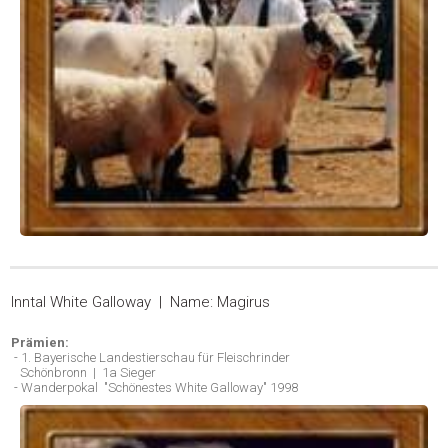
Inntal White Galloway | Name: Magirus
Prämien:
- 1. Bayerische Landestierschau für Fleischrinder
Schönbronn | 1a Sieger
- Wanderpokal "Schönestes White Galloway" 1998